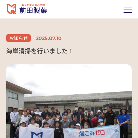
ホーム
HOME
お知らせ
2025.07.10
前田製菓について
ABOUT US
海岸清掃を行いました！
私たちのおもい
代表あいさつ
歴史（沿革）
経営理念
会社概要
製品紹介
PRODUCTS
取り扱い製品
当社の強み
採用情報
RECRUIT
前田のおいしいポイント