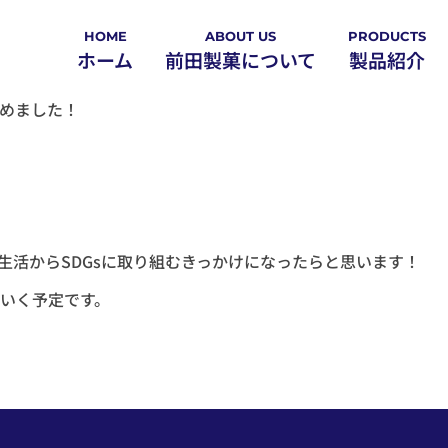
HOME
ABOUT US
PRODUCTS
ホーム
前田製菓について
製品紹介
私たちのおもい
取り扱い
めました！
代表あいさつ
当社の強
歴史（沿革）
経営理念
会社概要
生活からSDGsに取り組むきっかけになったらと思います！
いく予定です。