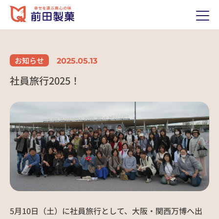
ホーム
HOME
お知らせ
2025.05.13
前田製菓について
ABOUT US
社員旅行2025！
私たちのおもい
代表あいさつ
歴史（沿革）
経営理念
会社概要
製品紹介
PRODUCTS
取り扱い製品
当社の強み
採用情報
RECRUIT
5月10日（土）に社員旅行として、大阪・関西万博へ出
前田のおいしいポイント