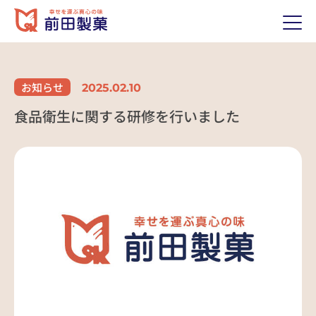
ホーム
HOME
お知らせ
2025.02.10
前田製菓について
ABOUT US
食品衛生に関する研修を行いました
私たちのおもい
代表あいさつ
歴史（沿革）
経営理念
会社概要
製品紹介
PRODUCTS
取り扱い製品
当社の強み
採用情報
RECRUIT
前田のおいしいポイント