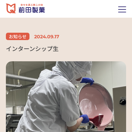
ホーム
HOME
お知らせ
2024.09.17
前田製菓について
ABOUT US
インターンシップ生
私たちのおもい
代表あいさつ
歴史（沿革）
経営理念
会社概要
製品紹介
PRODUCTS
取り扱い製品
当社の強み
採用情報
RECRUIT
前田のおいしいポイント