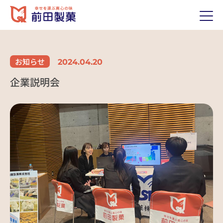
ホーム
HOME
お知らせ
2024.04.20
前田製菓について
ABOUT US
企業説明会
私たちのおもい
代表あいさつ
歴史（沿革）
経営理念
会社概要
製品紹介
PRODUCTS
取り扱い製品
当社の強み
採用情報
RECRUIT
前田のおいしいポイント